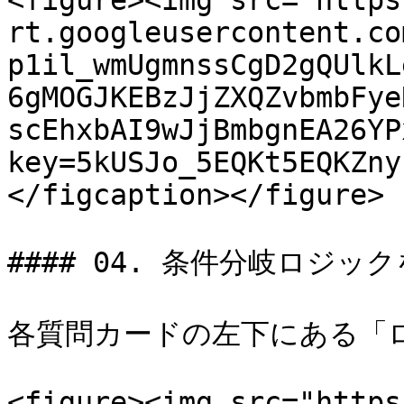
<figure><img src="https
rt.googleusercontent.co
p1il_wmUgmnssCgD2gQUlkL
6gMOGJKEBzJjZXQZvbmbFye
scEhxbAI9wJjBmbgnEA26YP
key=5kUSJo_5EQKt5EQKZny
</figcaption></figure>

#### 04. 条件分岐ロジック
各質問カードの左下にある「
<figure><img src="https