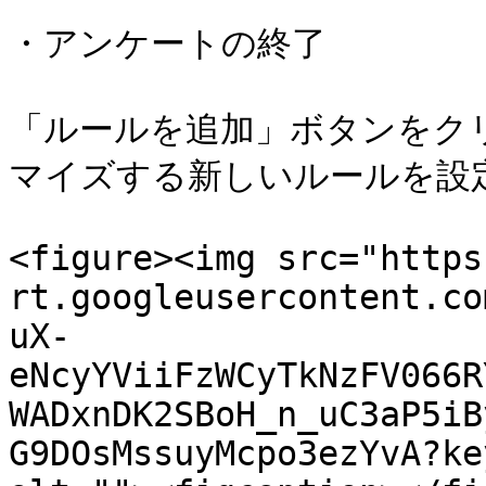
・アンケートの終了

「ルールを追加」ボタンをク
マイズする新しいルールを設定
<figure><img src="https
rt.googleusercontent.co
uX-
eNcyYViiFzWCyTkNzFV066R
WADxnDK2SBoH_n_uC3aP5iB
G9DOsMssuyMcpo3ezYvA?ke