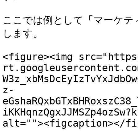
ここでは例として「マーケテ
します。

<figure><img src="https
rt.googleusercontent.co
W3z_xbMsDcEyIzTvYxJdbOw
z-
eGshaRQxbGTxBHRoxszC38_
iKKHqnzQgxJJMSZp4ozSw?k
alt=""><figcaption></fi