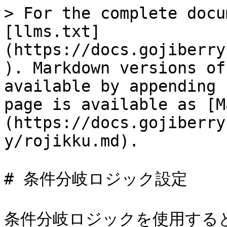
> For the complete docu
[llms.txt]
(https://docs.gojiberry
). Markdown versions of
available by appending 
page is available as [M
(https://docs.gojiberry
y/rojikku.md).

# 条件分岐ロジック設定

条件分岐ロジックを使用する