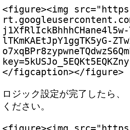
<figure><img src="https
rt.googleusercontent.co
j1XfRlIckBhhhCHane4l5w-
lTKmKAEtJpY1ggTK5yG-ZTw
o7xqBPr8zypwneTQdwzS6Qm
key=5kUSJo_5EQKt5EQKZny
</figcaption></figure>

ロジック設定が完了したら、
ください。

<figure><img src="https