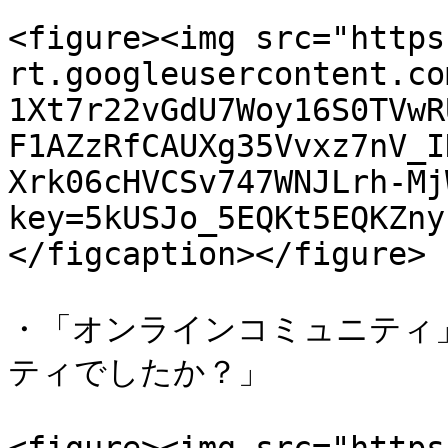
<figure><img src="https
rt.googleusercontent.co
1Xt7r22vGdU7Woy16S0TVwR
F1AZzRfCAUXg35Vvxz7nV_I
Xrk06cHVCSv747WNJLrh-Mj
key=5kUSJo_5EQKt5EQKZny
</figcaption></figure>

・「オンラインコミュニティ」
ティでしたか？」
