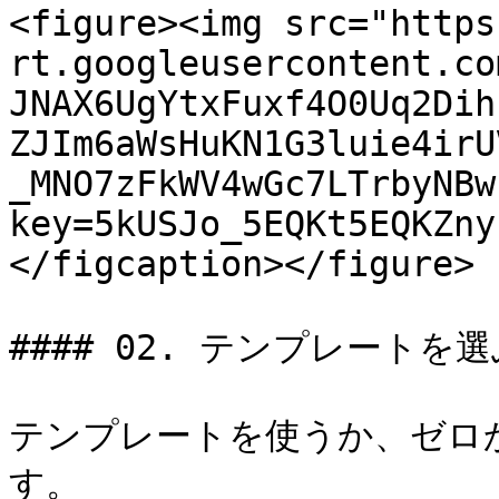
<figure><img src="https
rt.googleusercontent.co
JNAX6UgYtxFuxf4O0Uq2Dih
ZJIm6aWsHuKN1G3luie4irU
_MNO7zFkWV4wGc7LTrbyNBw
key=5kUSJo_5EQKt5EQKZny
</figcaption></figure>

#### 02. テンプレートを
テンプレートを使うか、ゼロ
す。
