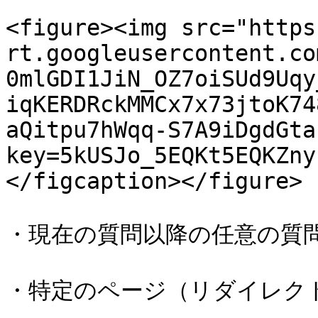
<figure><img src="https
rt.googleusercontent.co
0mlGDI1JiN_OZ7oiSUd9Uqy
iqKERDRckMMCx7x73jtoK74
aQitpu7hWqq-S7A9iDgdGta
key=5kUSJo_5EQKt5EQKZny
</figcaption></figure>

・現在の質問以降の任意の質問
・特定のページ（リダイレクト