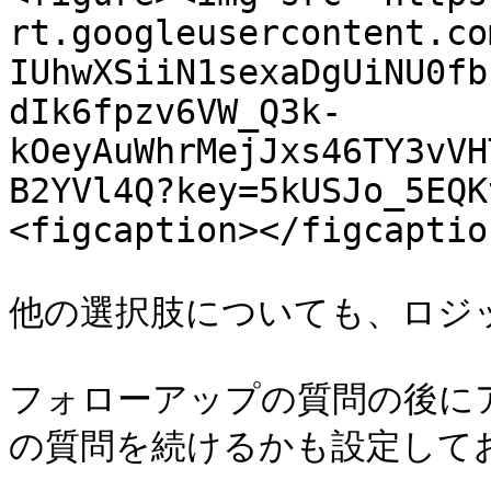
rt.googleusercontent.co
IUhwXSiiN1sexaDgUiNU0fb
dIk6fpzv6VW_Q3k-
kOeyAuWhrMejJxs46TY3vVH
B2YVl4Q?key=5kUSJo_5EQK
<figcaption></figcaptio
他の選択肢についても、ロジ
フォローアップの質問の後に
の質問を続けるかも設定してお