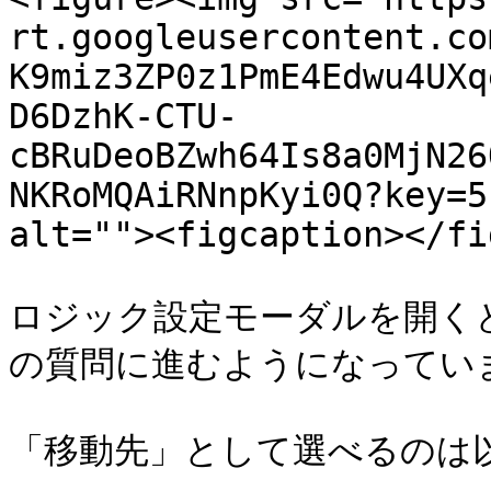
rt.googleusercontent.co
K9miz3ZP0z1PmE4Edwu4UXq
D6DzhK-CTU-
cBRuDeoBZwh64Is8a0MjN26
NKRoMQAiRNnpKyi0Q?key=5
alt=""><figcaption></fi
ロジック設定モーダルを開く
の質問に進むようになっていま
「移動先」として選べるのは以